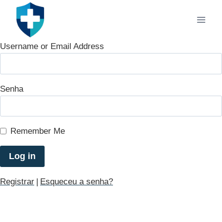
Pular
para
o
Conteúdo
Username or Email Address
Senha
Remember Me
Registrar
|
Esqueceu a senha?