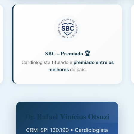
SBC – Premiado 🏆
Cardiologista titulado e
premiado entre os
melhores
do país.
Dr. Rafael Vinícius Otsuzi
CRM-SP: 130.190 • Cardiologista