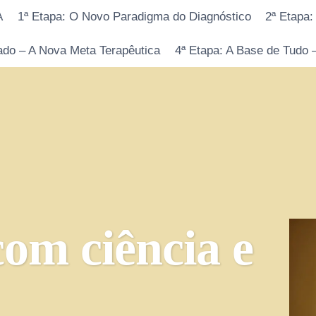
A
1ª Etapa: O Novo Paradigma do Diagnóstico
2ª Etapa:
cado – A Nova Meta Terapêutica
4ª Etapa: A Base de Tudo
om ciência e