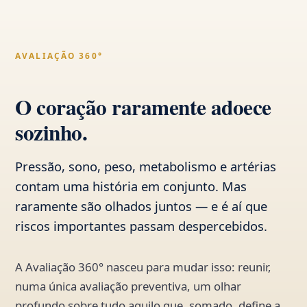
Pular
para
o
AVALIAÇÃO 360°
Conteúdo
O coração raramente adoece
sozinho.
Pressão, sono, peso, metabolismo e artérias
contam uma história em conjunto. Mas
raramente são olhados juntos — e é aí que
riscos importantes passam despercebidos.
A Avaliação 360° nasceu para mudar isso: reunir,
numa única avaliação preventiva, um olhar
profundo sobre tudo aquilo que, somado, define a