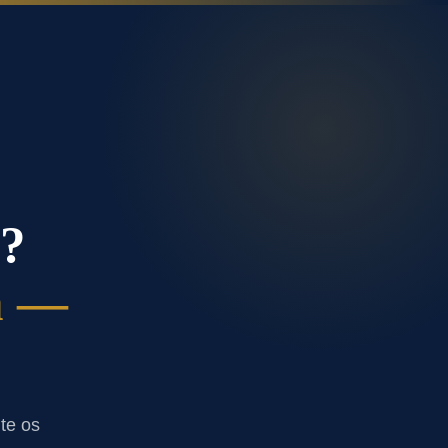
s?
a —
te os