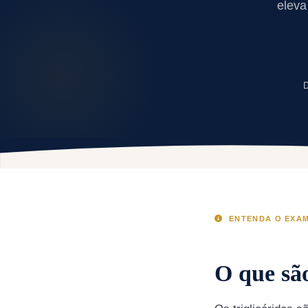
eleva
D
ENTENDA O EXA
O que são