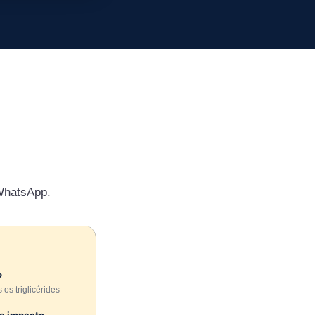
 WhatsApp.
o
os triglicérides
de impacto