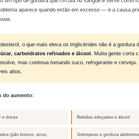
são um tipo de gordura que circula no sangue e serve como f
problema aparece quando estão em excesso — e a causa pri
soas.
olesterol, o que mais eleva os triglicérides não é a gordura 
úcar, carboidratos refinados e álcool
. Muita gente corta 
esolve, mas continua tomando suco, refrigerante e cerveja.
eis altos.
s do aumento:
r e doces
Bebidas adoçadas e álcool
ados (pão branco, arroz,
Sobrepeso e gordura abdomina