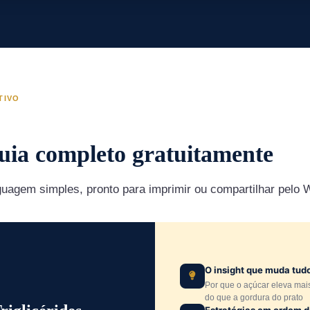
TIVO
guia completo gratuitamente
guagem simples, pronto para imprimir ou compartilhar pelo
O insight que muda tud
Por que o açúcar eleva mais 
do que a gordura do prato
Estratégias em ordem 