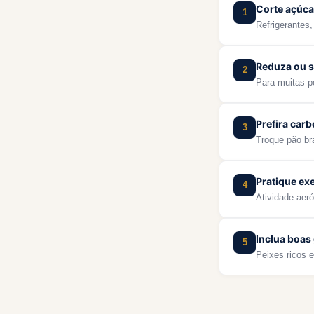
Corte açúca
1
Refrigerantes
Reduza ou s
2
Para muitas 
Prefira carb
3
Troque pão br
Pratique exe
4
Atividade aeró
Inclua boas
5
Peixes ricos e