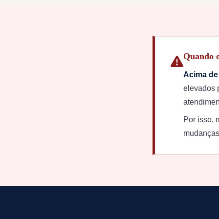
Quando os
Acima de 
elevados 
atendimen
Por isso, 
mudanças 