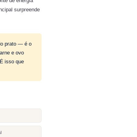
onte de energia
ncipal surpreende
do prato — é o
carne e ovo
 É isso que
l