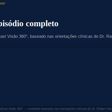
60°
pisódio completo
st Visão 360°, baseado nas orientações clínicas do Dr. Raf
dcast Visão 360° — conteúdo baseado nas orientações clínicas do Dr. Rafael Otsu