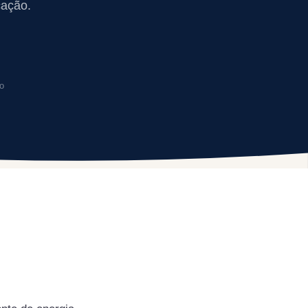
cação.
o