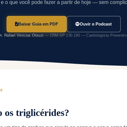
 e o que você pode fazer a partir de hoje — sem compli
Baixar Guia em PDF
Ouvir o Podcast
r. Rafael Vinícius Otsuzi
— CRM-SP 130.190 — Cardiologista Preventiv
ME
 os triglicérides?