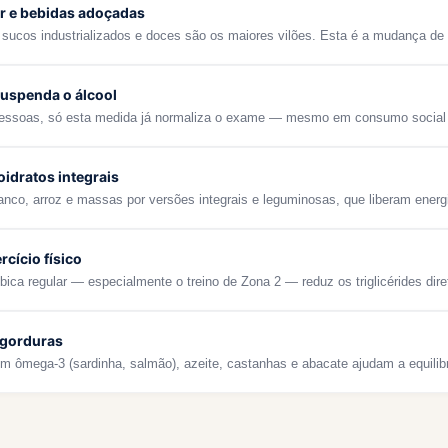
r e bebidas adoçadas
, sucos industrializados e doces são os maiores vilões. Esta é a mudança de
uspenda o álcool
pessoas, só esta medida já normaliza o exame — mesmo em consumo social
oidratos integrais
anco, arroz e massas por versões integrais e leguminosas, que liberam energ
rcício físico
bica regular — especialmente o treino de Zona 2 — reduz os triglicérides dir
 gorduras
m ômega-3 (sardinha, salmão), azeite, castanhas e abacate ajudam a equilibrar