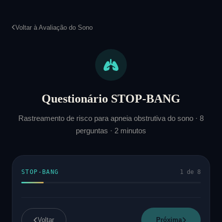
Pular
para
Voltar à Avaliação do Sono
o
Conteúdo
Questionário STOP-BANG
Rastreamento de risco para apneia obstrutiva do sono · 8
perguntas · 2 minutos
STOP-BANG
1 de 8
Voltar
Próxima