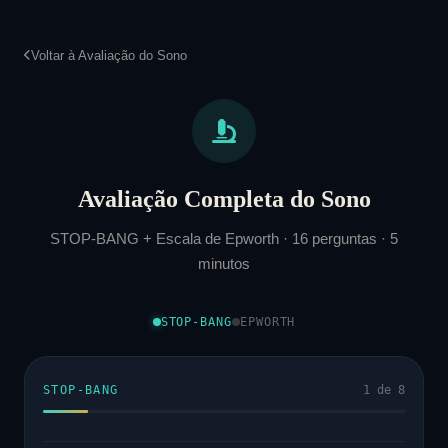
Pular
para
Voltar à Avaliação do Sono
o
Conteúdo
Avaliação Completa do Sono
STOP-BANG + Escala de Epworth · 16 perguntas · 5
minutos
STOP-BANG
EPWORTH
STOP-BANG
1 de 8